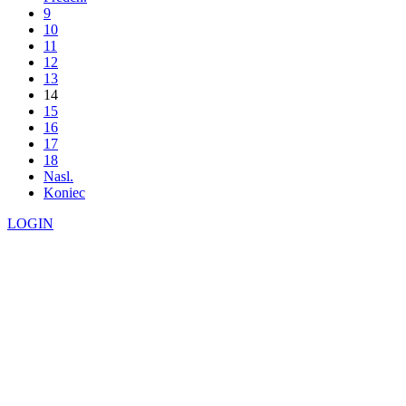
9
10
11
12
13
14
15
16
17
18
Nasl.
Koniec
LOGIN