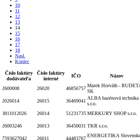
10
11
12
13
14
15
16
17
18
Nasl.
Koniec
Číslo faktúry
Číslo faktúry
IČO
Názov
dodávateľa
interné
Marek Horváth - RUDET
2600008
26020
46856757
SK
ALBA bazénová technika
2026014
26015
36469041
s.r.o.
3811012026
26014
51231735
MERKURY SHOP s.r.o.
26003246
26013
36450031
TKR s.r.o.
ENERGETIKA Slovensk
7593627042
26011
44483767