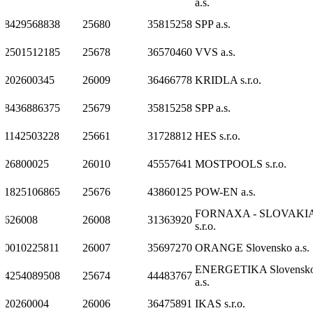
a.s.
8429568838
25680
35815258
SPP a.s.
2501512185
25678
36570460
VVS a.s.
202600345
26009
36466778
KRIDLA s.r.o.
8436886375
25679
35815258
SPP a.s.
1142503228
25661
31728812
HES s.r.o.
26800025
26010
45557641
MOSTPOOLS s.r.o.
1825106865
25676
43860125
POW-EN a.s.
FORNAXA - SLOVAKI
626008
26008
31363920
s.r.o.
0010225811
26007
35697270
ORANGE Slovensko a.s.
ENERGETIKA Slovensk
4254089508
25674
44483767
a.s.
20260004
26006
36475891
IKAS s.r.o.