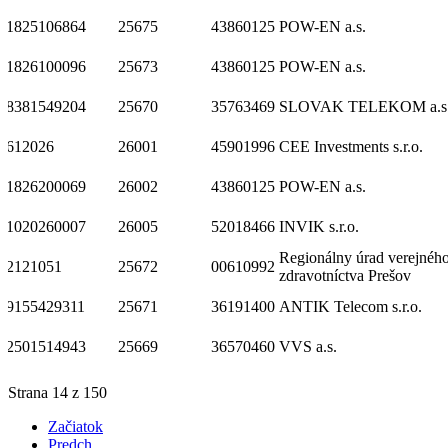
1825106864
25675
43860125
POW-EN a.s.
1826100096
25673
43860125
POW-EN a.s.
8381549204
25670
35763469
SLOVAK TELEKOM a.s
612026
26001
45901996
CEE Investments s.r.o.
1826200069
26002
43860125
POW-EN a.s.
1020260007
26005
52018466
INVIK s.r.o.
Regionálny úrad verejnéh
2121051
25672
00610992
zdravotníctva Prešov
9155429311
25671
36191400
ANTIK Telecom s.r.o.
2501514943
25669
36570460
VVS a.s.
Strana 14 z 150
Začiatok
Predch.