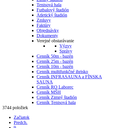
Tenisová hala
Futbalový štadión
Atletický štadión
Zmluvy
Faktúry
Objednávky
Dokumenty
Verejné obstarávanie
Výzvy
Správy
Cenník 50m - bazén
Cenník 25m - bazén
Cenník 10m - bazén
Cenník multifunkčné ihrisko
Cenník INFRASAUNA a FÍNSKA
SAUNA
Cenník RO Laborec
Cenník MŠH
Cenník Zimný štadión
Cenník Tenisová hala
3744
položiek
Začiatok
Predch.
9