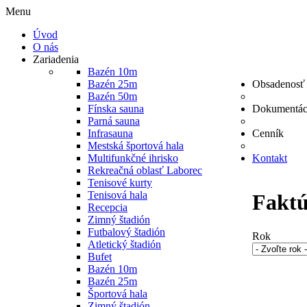
Menu
Úvod
O nás
Zariadenia
Bazén 10m
Bazén 25m
Obsadenosť 
Bazén 50m
Fínska sauna
Dokumentác
Parná sauna
Infrasauna
Cenník
Mestská športová hala
Multifunkčné ihrisko
Kontakt
Rekreačná oblasť Laborec
Tenisové kurty
Tenisová hala
Fakt
Recepcia
Zimný štadión
Futbalový štadión
Rok
Atletický štadión
Bufet
Bazén 10m
Bazén 25m
Športová hala
Zimný štadión