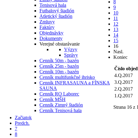
8
Tenisová hala
9
Futbalový štadión
10
Atletický štadión
11
Zmluvy
12
Faktúry
13
Objednávky
14
Dokumenty
15
Verejné obstarávanie
16
Výzvy
Nasl.
Správy
Koniec
Cenník 50m - bazén
Cenník 25m - bazén
Číslo obje
Cenník 10m - bazén
4.Q.2017
Cenník multifunkčné ihrisko
3.Q.2017
Cenník INFRASAUNA a FÍNSKA
SAUNA
2.Q.2017
Cenník RO Laborec
1.Q.2017
Cenník MŠH
Cenník Zimný štadión
Strana 16 z 
Cenník Tenisová hala
Začiatok
Predch.
7
8