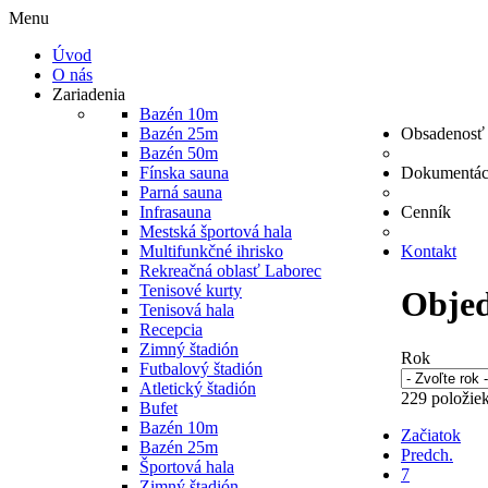
Menu
Úvod
O nás
Zariadenia
Bazén 10m
Bazén 25m
Obsadenosť 
Bazén 50m
Fínska sauna
Dokumentác
Parná sauna
Infrasauna
Cenník
Mestská športová hala
Multifunkčné ihrisko
Kontakt
Rekreačná oblasť Laborec
Tenisové kurty
Obje
Tenisová hala
Recepcia
Zimný štadión
Rok
Futbalový štadión
Atletický štadión
229
položie
Bufet
Bazén 10m
Začiatok
Bazén 25m
Predch.
Športová hala
7
Zimný štadión