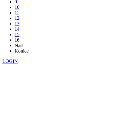
9
10
11
12
13
14
15
16
Nasl.
Koniec
LOGIN